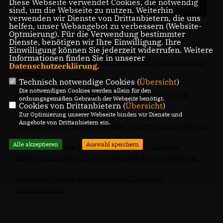
Diese Webseite verwendet Cookies, die notwendig
Beschlossene Anträge des Kreisparteitag der CDU
sind, um die Webseite zu nutzen. Weiterhin
verwenden wir Dienste von Drittanbietern, die uns
Gelsenkirchen am 17. Juni 2023
helfen, unser Webangebot zu verbessern (Website-
Optmierung). Für die Verwendung bestimmter
Dienste, benötigen wir Ihre Einwilligung. Ihre
Einwilligung können Sie jederzeit widerrufen. Weitere
Informationen finden Sie in unserer
Beschluss: Lokale Dienstleistung stärken – lokale Stärken
Datenschutzerklärung
.
nutzen!
Technisch notwendige Cookies (
Übersicht
)
Die notwendigen Cookies werden allein für den
Beschluss: Gewerbeflächenentwicklung Priorisieren
ordnungsgemäßen Gebrauch der Webseite benötigt.
Cookies von Drittanbietern (
Übersicht
)
Beschluss: Berlin in Gelsenkirchen – Fatalen
Zur Optimierung unserer Webseite binden wir Dienste und
Angebote von Drittanbietern ein.
Auswirkungen der „Ampelpolitik“ vor Ort entgegentreten!
Alle akzeptieren
Auswahl speichern
Beschluss: Unsere Innenstädte stärken – Campus
Bildung, Innovation, Technologie und Sport realisieren!
Beschluss: Mehr Schutz für unsere Kinder in
Gelsenkirchen