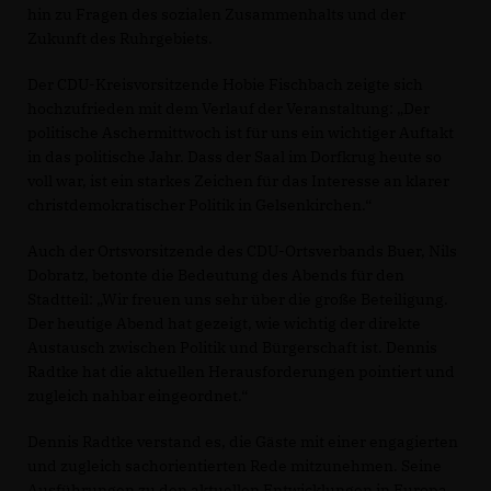
hin zu Fragen des sozialen Zusammenhalts und der
Zukunft des Ruhrgebiets.
Der CDU-Kreisvorsitzende Hobie Fischbach zeigte sich
hochzufrieden mit dem Verlauf der Veranstaltung: „Der
politische Aschermittwoch ist für uns ein wichtiger Auftakt
in das politische Jahr. Dass der Saal im Dorfkrug heute so
voll war, ist ein starkes Zeichen für das Interesse an klarer
christdemokratischer Politik in Gelsenkirchen.“
Auch der Ortsvorsitzende des CDU-Ortsverbands Buer, Nils
Dobratz, betonte die Bedeutung des Abends für den
Stadtteil: „Wir freuen uns sehr über die große Beteiligung.
Der heutige Abend hat gezeigt, wie wichtig der direkte
Austausch zwischen Politik und Bürgerschaft ist. Dennis
Radtke hat die aktuellen Herausforderungen pointiert und
zugleich nahbar eingeordnet.“
Dennis Radtke verstand es, die Gäste mit einer engagierten
und zugleich sachorientierten Rede mitzunehmen. Seine
Ausführungen zu den aktuellen Entwicklungen in Europa,