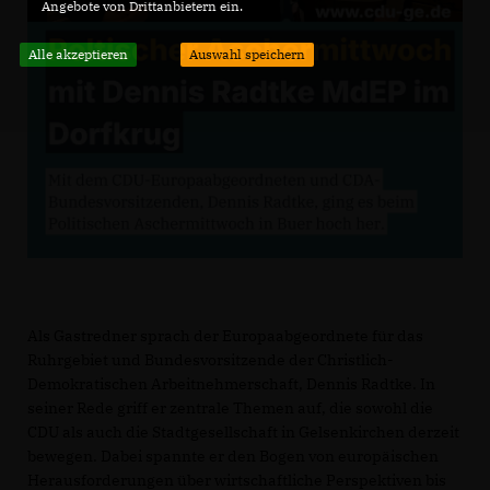
Angebote von Drittanbietern ein.
Alle akzeptieren
Auswahl speichern
Als Gastredner sprach der Europaabgeordnete für das
Ruhrgebiet und Bundesvorsitzende der Christlich-
Demokratischen Arbeitnehmerschaft, Dennis Radtke. In
seiner Rede griff er zentrale Themen auf, die sowohl die
CDU als auch die Stadtgesellschaft in Gelsenkirchen derzeit
bewegen. Dabei spannte er den Bogen von europäischen
Herausforderungen über wirtschaftliche Perspektiven bis