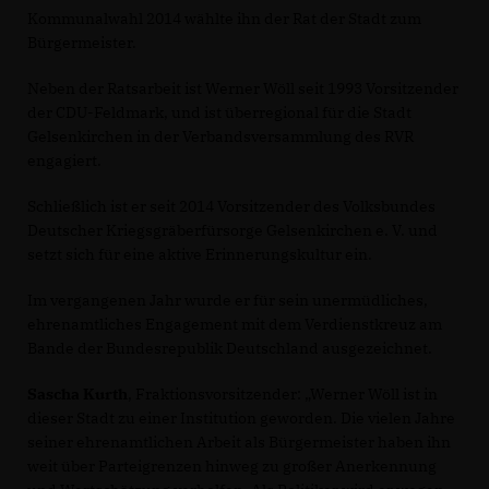
Kommunalwahl 2014 wählte ihn der Rat der Stadt zum
Bürgermeister.
Neben der Ratsarbeit ist Werner Wöll seit 1993 Vorsitzender
der CDU-Feldmark, und ist überregional für die Stadt
Gelsenkirchen in der Verbandsversammlung des RVR
engagiert.
Schließlich ist er seit 2014 Vorsitzender des Volksbundes
Deutscher Kriegsgräberfürsorge Gelsenkirchen e. V. und
setzt sich für eine aktive Erinnerungskultur ein.
Im vergangenen Jahr wurde er für sein unermüdliches,
ehrenamtliches Engagement mit dem Verdienstkreuz am
Bande der Bundesrepublik Deutschland ausgezeichnet.
Sascha Kurth
, Fraktionsvorsitzender: „Werner Wöll ist in
dieser Stadt zu einer Institution geworden. Die vielen Jahre
seiner ehrenamtlichen Arbeit als Bürgermeister haben ihn
weit über Parteigrenzen hinweg zu großer Anerkennung