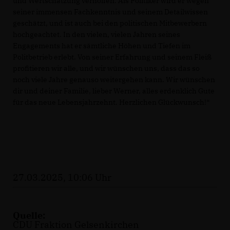
und Wertschätzung verholfen. Als Politiker wird er wegen
seiner immensen Fachkenntnis und seinem Detailwissen
geschätzt, und ist auch bei den politischen Mitbewerbern
hochgeachtet. In den vielen, vielen Jahren seines
Engagements hat er sämtliche Höhen und Tiefen im
Politbetrieb erlebt. Von seiner Erfahrung und seinem Fleiß
profitieren wir alle, und wir wünschen uns, dass das so
noch viele Jahre genauso weitergehen kann. Wir wünschen
dir und deiner Familie, lieber Werner, alles erdenklich Gute
für das neue Lebensjahrzehnt. Herzlichen Glückwunsch!“
27.03.2025, 10:06 Uhr
Quelle:
CDU Fraktion Gelsenkirchen