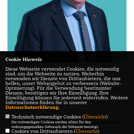
Cookie Hinweis
Diese Webseite verwendet Cookies, die notwendig
sind, um die Webseite zu nutzen. Weiterhin
verwenden wir Dienste von Drittanbietern, die uns
helfen, unser Webangebot zu verbessern (Website-
Am 27. März vollendet Bürgermeister Wöll sein 70.
Optmierung). Für die Verwendung bestimmter
Lebensjahr. Die CDU-Ratsfraktion und der CDU
Dienste, benötigen wir Ihre Einwilligung. Ihre
Kreisverband Gelsenkirchen gratulieren dem Jubilar von
Einwilligung können Sie jederzeit widerrufen. Weitere
Informationen finden Sie in unserer
ganzem Herzen und wünschen viel Glück, Zufriedenheit
Datenschutzerklärung
.
und vor allem Gesundheit.
Technisch notwendige Cookies (
Übersicht
)
Die notwendigen Cookies werden allein für den
Werner Wöll ist seit 1972 Mitglied der CDU und brachte sich
ordnungsgemäßen Gebrauch der Webseite benötigt.
zuerst in der Jungen Union ein. Sein politisches
Cookies von Drittanbietern (
Übersicht
)